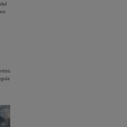
del
ómo
antes
egula