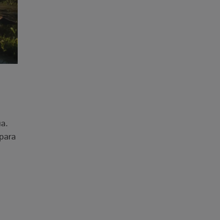
ua.
para