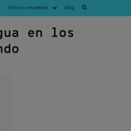
Filtros y recambios
Blog
gua en los
ndo