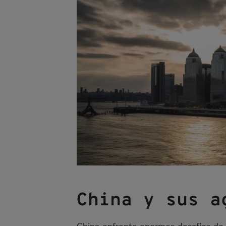
China
y sus a