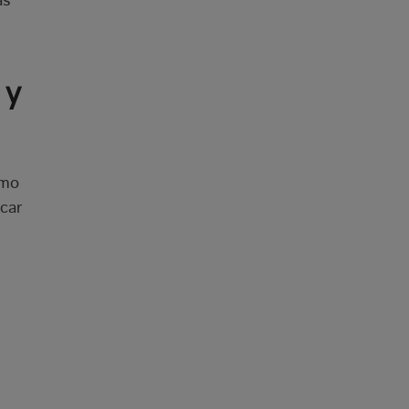
as
 y
umo
car