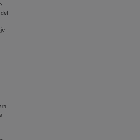
e
 del
je
ara
a