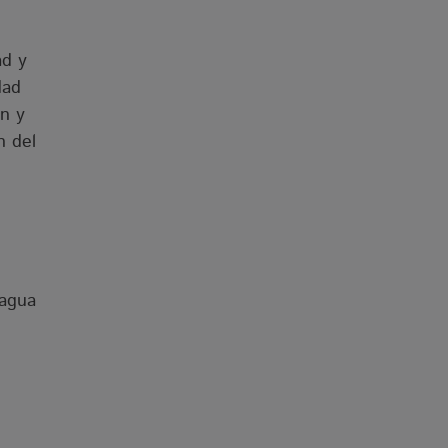
ad y
dad
ón y
n del
 agua